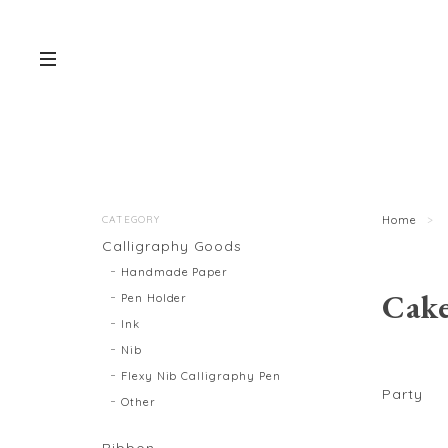
CATEGORY
Home
Calligraphy Goods
Handmade Paper
Cake
Pen Holder
Ink
Nib
Flexy Nib Calligraphy Pen
Party
Other
Ribbon