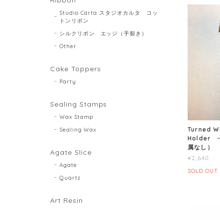
Studio Carta スタジオカルタ コッ
トンリボン
シルクリボン エッジ（手裂き）
Other
Cake Toppers
Party
Sealing Stamps
Wax Stamp
Turned W
Sealing Wax
Holder 
属なし）
Agate Slice
¥2,640
Agate
SOLD OUT
Quartz
Art Resin