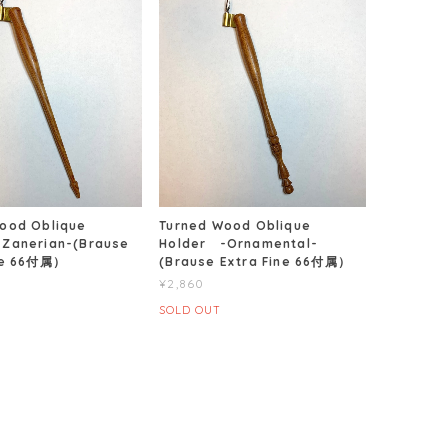
ood Oblique
Turned Wood Oblique
Zanerian-(Brause
Holder -Ornamental-
ine 66付属）
(Brause Extra Fine 66付属）
¥2,860
SOLD OUT