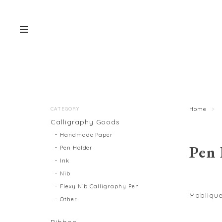
CATEGORY
Home
Calligraphy Goods
Handmade Paper
Pen 
Pen Holder
Ink
Nib
Flexy Nib Calligraphy Pen
Mobliqu
Other
Ribbon