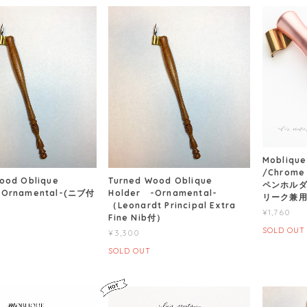
Moblique
/Chrome
ood Oblique
Turned Wood Oblique
ペンホル
-Ornamental-(ニブ付
Holder -Ornamental-
リーク兼
（Leonardt Principal Extra
¥1,760
Fine Nib付）
SOLD OUT
¥3,300
SOLD OUT