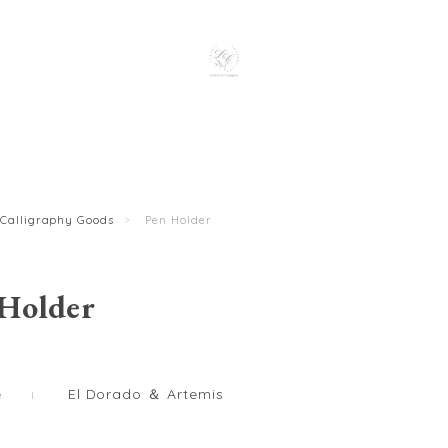
Calligraphy Goods
Pen Holder
Holder
e
El Dorado ＆ Artemis