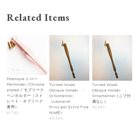
Related Items
Moblique 2-in-1
Penholder /Chrome
Turned Wood
Turned Wood
plated / モブリーク
Oblique Holder -
Oblique Holder -
ペンホルダー（スト
Ornamental-
Ornamental-(ニブ付
レート・オブリーク
（Leonardt
属なし）
兼用）
Principal Extra Fine
¥2,640
¥1,760
Nib付）
¥3,300