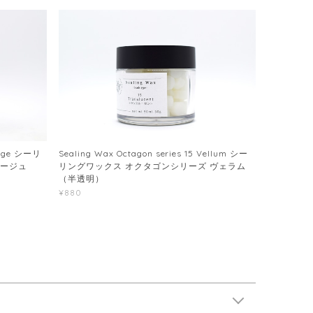
Beige シーリ
Sealing Wax Octagon series 15 Vellum シー
ベージュ
リングワックス オクタゴンシリーズ ヴェラム
（半透明）
¥880