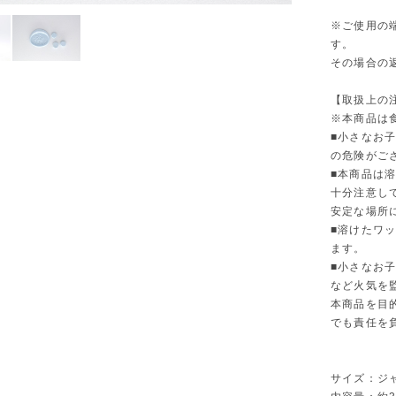
※ご使用の
す。
その場合の
【取扱上の
※本商品は
■小さなお
の危険がご
■本商品は
十分注意し
安定な場所
■溶けたワ
ます。
■小さなお
など火気を
本商品を目
でも責任を
サイズ：ジャ