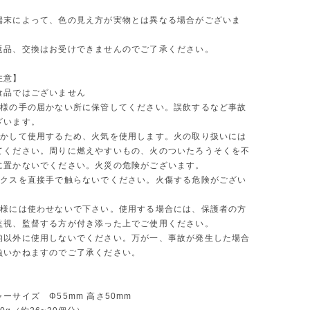
端末によって、色の見え方が実物とは異なる場合がございま
返品、交換はお受けできませんのでご了承ください。
注意】
食品ではございません
子様の手の届かない所に保管してください。誤飲するなど事故
ざいます。
溶かして使用するため、火気を使用します。火の取り扱いには
てください。周りに燃えやすいもの、火のついたろうそくを不
に置かないでください。火災の危険がございます。
ックスを直接手で触らないでください。火傷する危険がござい
子様には使わせないで下さい。使用する場合には、保護者の方
監視、監督する方が付き添った上でご使用ください。
的以外に使用しないでください。万が一、事故が発生した場合
負いかねますのでご了承ください。
ーサイズ Φ55mm 高さ50mm