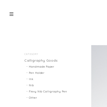
CATEGORY
Calligraphy Goods
Handmade Paper
Pen Holder
Ink
Nib
Flexy Nib Calligraphy Pen
Other