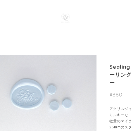
Sealing
ーリング
ー
¥880
アクリルジ
ミルキーな
微量のマイ
25mmのス