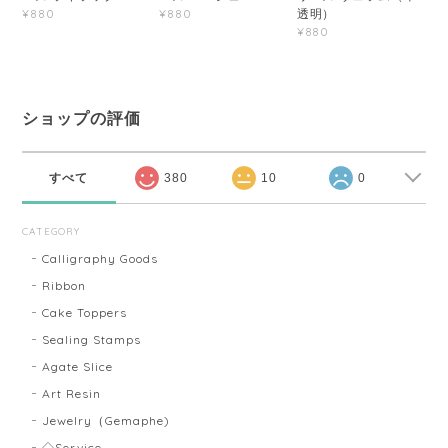
透明）
¥880
¥880
¥880
ショップの評価
すべて
380
10
0
CATEGORY
Calligraphy Goods
Ribbon
Cake Toppers
Sealing Stamps
Agate Slice
Art Resin
Jewelry（Gemaphe)
◇Service