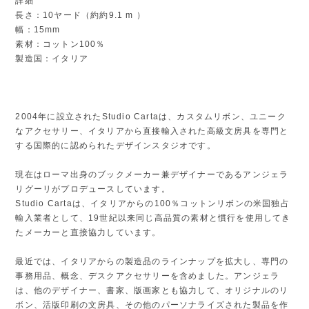
詳細
長さ：10ヤード（約約9.1 m ）
幅：15mm
素材：コットン100％
製造国：イタリア
2004年に設立されたStudio Cartaは、カスタムリボン、ユニーク
なアクセサリー、イタリアから直接輸入された高級文房具を専門と
する国際的に認められたデザインスタジオです。
現在はローマ出身のブックメーカー兼デザイナーであるアンジェラ
リグーリがプロデュースしています。
Studio Cartaは、イタリアからの100％コットンリボンの米国独占
輸入業者として、19世紀以来同じ高品質の素材と慣行を使用してき
たメーカーと直接協力しています。
最近では、イタリアからの製造品のラインナップを拡大し、専門の
事務用品、概念、デスクアクセサリーを含めました。アンジェラ
は、他のデザイナー、書家、版画家とも協力して、オリジナルのリ
ボン、活版印刷の文房具、その他のパーソナライズされた製品を作