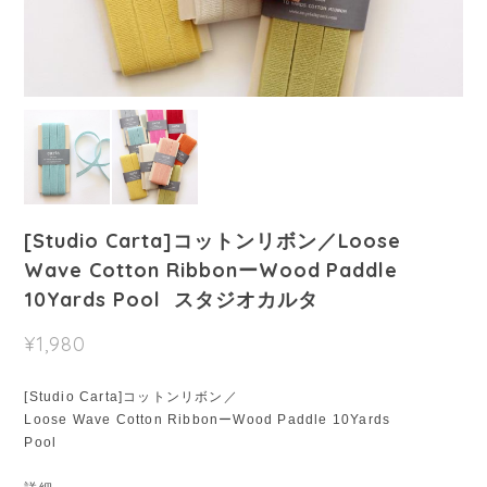
[Studio Carta]コットンリボン／Loose
Wave Cotton RibbonーWood Paddle
10Yards Pool スタジオカルタ
¥1,980
[Studio Carta]コットンリボン／
Loose Wave Cotton RibbonーWood Paddle 10Yards
Pool